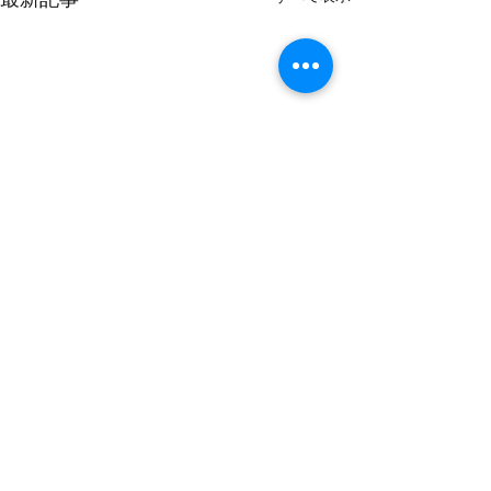
コメント
コメントを追加…
全国＆長野県トラック交
ついにK君に新