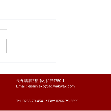
にK君に新車が🚚・・・
全祈願2026.5.30
長野県諏訪郡原村払沢4750-1
Email :
eishin.exp@ad.wakwak.com
Tel: 0266-79-4541 / Fax: 0266-79-5699