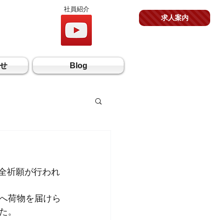
社員紹介
求人案内
せ
Blog
安全祈願が行われ
へ荷物を届けら
た。