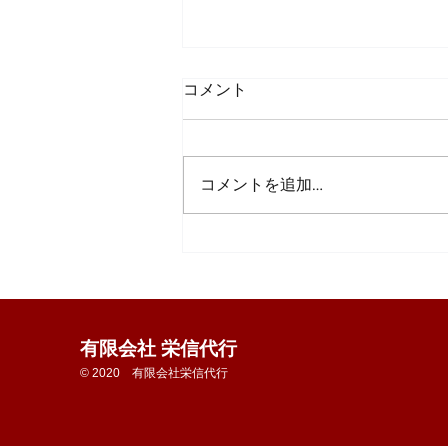
コメント
コメントを追加…
🚓優秀安全運転事業所表彰伝
達式🚚
有限会社 栄信代行
© 2020 有限会社栄信代行